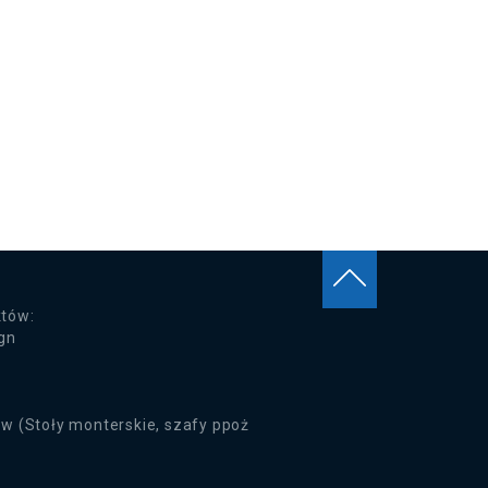
tów:
ign
A
w (Stoły monterskie, szafy ppoż