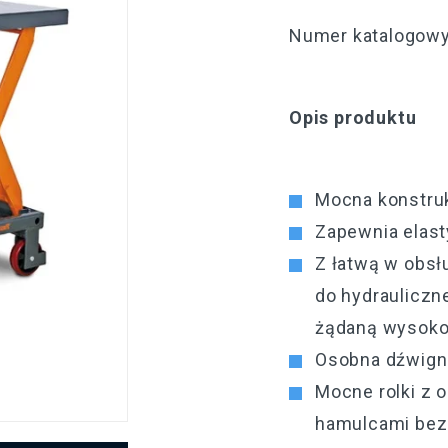
Numer katalogowy
Opis produktu
Mocna konstru
Zapewnia elast
Z łatwą w obsł
do hydrauliczn
żądaną wysok
Osobna dźwigni
Mocne rolki z o
hamulcami bez