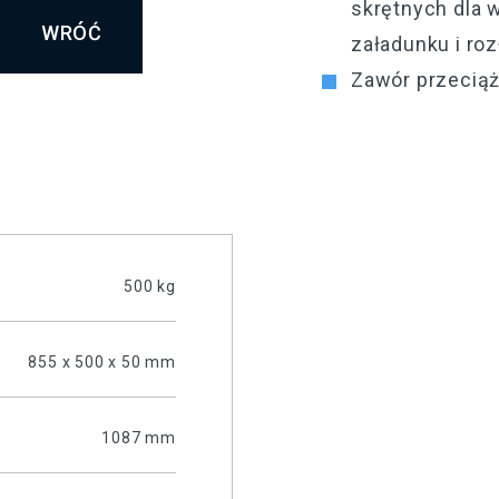
skrętnych dla 
WRÓĆ
załadunku i ro
Zawór przeciąż
500 kg
855 x 500 x 50 mm
1087 mm