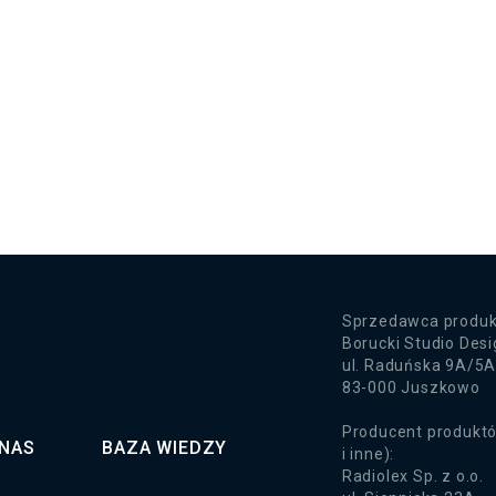
Sprzedawca produk
Borucki Studio Des
ul. Raduńska 9A/5
83-000 Juszkowo
Producent produktó
 NAS
BAZA WIEDZY
i inne):
Radiolex Sp. z o.o.