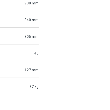
900 mm
340 mm
805 mm
45
127 mm
87 kg