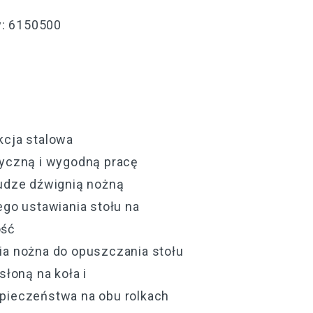
: 6150500
kcja stalowa
yczną i wygodną pracę
udze dźwignią nożną
ego ustawiania stołu na
ość
a nożna do opuszczania stołu
słoną na koła i
pieczeństwa na obu rolkach