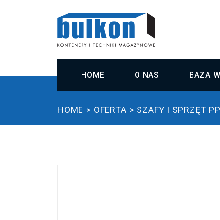
HOME
O NAS
BAZA W
HOME
OFERTA
SZAFY I SPRZĘT P